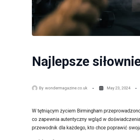
Najlepsze siłowni
By
wondermagazine.co.uk
May 23, 2024
W tętniącym życiem Birmingham przeprowadzono ana
co zapewnia autentyczny wgląd w doświadczenia 
przewodnik dla każdego, kto chce poprawić swoją