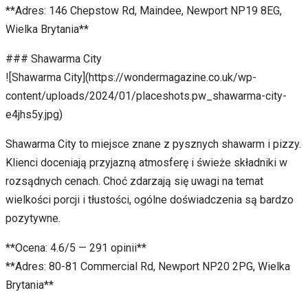
**Adres: 146 Chepstow Rd, Maindee, Newport NP19 8EG,
Wielka Brytania**
### Shawarma City
![Shawarma City](https://wondermagazine.co.uk/wp-
content/uploads/2024/01/placeshots.pw_shawarma-city-
e4jhs5y.jpg)
Shawarma City to miejsce znane z pysznych shawarm i pizzy.
Klienci doceniają przyjazną atmosferę i świeże składniki w
rozsądnych cenach. Choć zdarzają się uwagi na temat
wielkości porcji i tłustości, ogólne doświadczenia są bardzo
pozytywne.
**Ocena: 4.6/5 — 291 opinii**
**Adres: 80-81 Commercial Rd, Newport NP20 2PG, Wielka
Brytania**