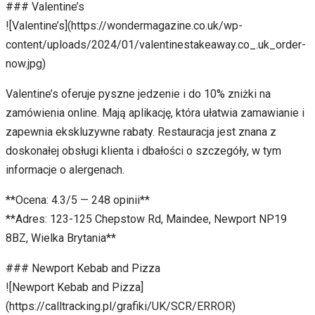
### Valentine’s
![Valentine’s](https://wondermagazine.co.uk/wp-
content/uploads/2024/01/valentinestakeaway.co_.uk_order-
now.jpg)
Valentine’s oferuje pyszne jedzenie i do 10% zniżki na
zamówienia online. Mają aplikację, która ułatwia zamawianie i
zapewnia ekskluzywne rabaty. Restauracja jest znana z
doskonałej obsługi klienta i dbałości o szczegóły, w tym
informacje o alergenach.
**Ocena: 4.3/5 — 248 opinii**
**Adres: 123-125 Chepstow Rd, Maindee, Newport NP19
8BZ, Wielka Brytania**
### Newport Kebab and Pizza
![Newport Kebab and Pizza]
(https://calltracking.pl/grafiki/UK/SCR/ERROR)