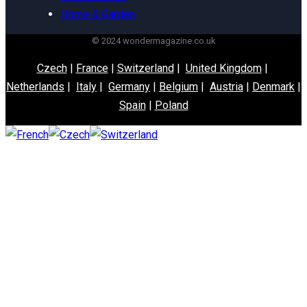
Home & Garden
© 2024 wondermagazine.co.uk
Czech
|
France
|
Switzerland
|
United Kingdom
|
Netherlands
|
Italy
|
Germany
|
Belgium
|
Austria
|
Denmark
|
Spain
|
Poland