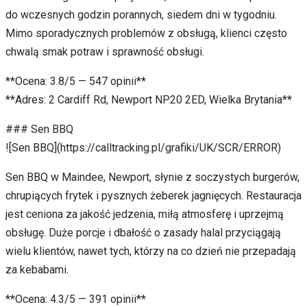
do wczesnych godzin porannych, siedem dni w tygodniu.
Mimo sporadycznych problemów z obsługą, klienci często
chwalą smak potraw i sprawność obsługi.
**Ocena: 3.8/5 — 547 opinii**
**Adres: 2 Cardiff Rd, Newport NP20 2ED, Wielka Brytania**
### Sen BBQ
![Sen BBQ](https://calltracking.pl/grafiki/UK/SCR/ERROR)
Sen BBQ w Maindee, Newport, słynie z soczystych burgerów,
chrupiących frytek i pysznych żeberek jagnięcych. Restauracja
jest ceniona za jakość jedzenia, miłą atmosferę i uprzejmą
obsługę. Duże porcje i dbałość o zasady halal przyciągają
wielu klientów, nawet tych, którzy na co dzień nie przepadają
za kebabami.
**Ocena: 4.3/5 — 391 opinii**