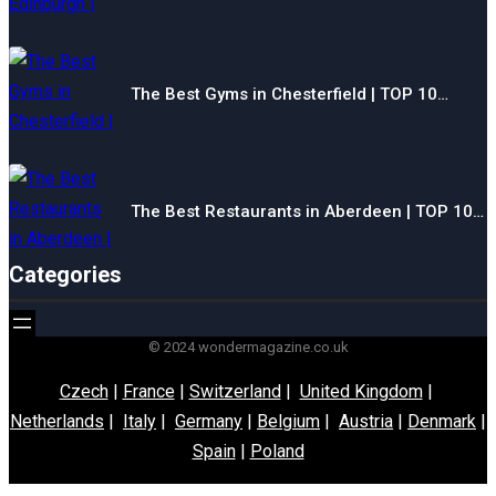
The Best Gyms in Chesterfield | TOP 10…
The Best Restaurants in Aberdeen | TOP 10…
Categories
© 2024 wondermagazine.co.uk
Czech
|
France
|
Switzerland
|
United Kingdom
|
Netherlands
|
Italy
|
Germany
|
Belgium
|
Austria
|
Denmark
|
Spain
|
Poland