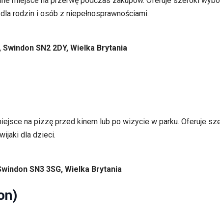
lne miejsce na przerwę podczas zakupów. Oferuje szeroki wybór
 dla rodzin i osób z niepełnosprawnościami.
t, Swindon SN2 2DY, Wielka Brytania
iejsce na pizzę przed kinem lub po wizycie w parku. Oferuje szer
ijaki dla dzieci.
 Swindon SN3 3SG, Wielka Brytania
on)