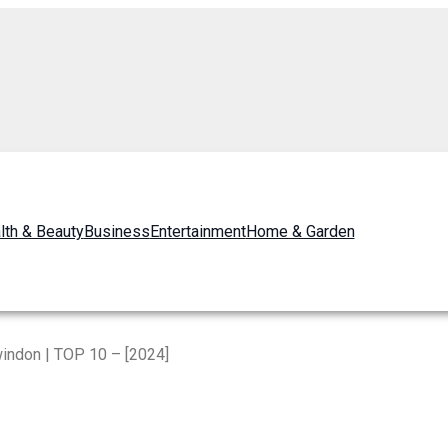
lth & Beauty
Business
Entertainment
Home & Garden
indon | TOP 10 – [2024]