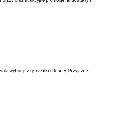
 pizzy oraz atrakcyjne promocje na dostawy i
oki wybór pizzy, sałatki i desery. Przyjazne