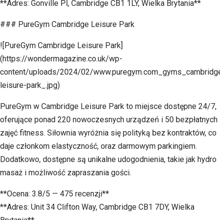
**Adres: Gonville Pl, Cambridge CB1 1LY, Wielka Brytania**
### PureGym Cambridge Leisure Park
![PureGym Cambridge Leisure Park]
(https://wondermagazine.co.uk/wp-
content/uploads/2024/02/www.puregym.com_gyms_cambridg
leisure-park_.jpg)
PureGym w Cambridge Leisure Park to miejsce dostępne 24/7,
oferujące ponad 220 nowoczesnych urządzeń i 50 bezpłatnych
zajęć fitness. Siłownia wyróżnia się polityką bez kontraktów, co
daje członkom elastyczność, oraz darmowym parkingiem.
Dodatkowo, dostępne są unikalne udogodnienia, takie jak hydro
masaż i możliwość zapraszania gości.
**Ocena: 3.8/5 — 475 recenzji**
**Adres: Unit 34 Clifton Way, Cambridge CB1 7DY, Wielka