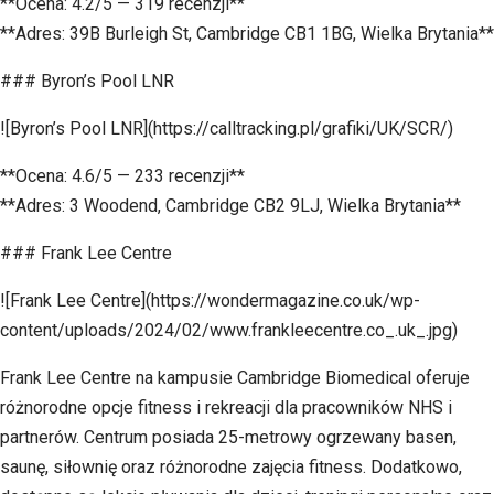
**Ocena: 4.2/5 — 319 recenzji**
**Adres: 39B Burleigh St, Cambridge CB1 1BG, Wielka Brytania**
### Byron’s Pool LNR
![Byron’s Pool LNR](https://calltracking.pl/grafiki/UK/SCR/)
**Ocena: 4.6/5 — 233 recenzji**
**Adres: 3 Woodend, Cambridge CB2 9LJ, Wielka Brytania**
### Frank Lee Centre
![Frank Lee Centre](https://wondermagazine.co.uk/wp-
content/uploads/2024/02/www.frankleecentre.co_.uk_.jpg)
Frank Lee Centre na kampusie Cambridge Biomedical oferuje
różnorodne opcje fitness i rekreacji dla pracowników NHS i
partnerów. Centrum posiada 25-metrowy ogrzewany basen,
saunę, siłownię oraz różnorodne zajęcia fitness. Dodatkowo,