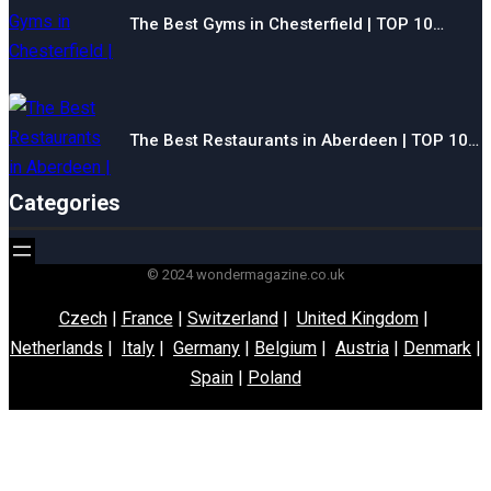
The Best Gyms in Chesterfield | TOP 10…
The Best Restaurants in Aberdeen | TOP 10…
Categories
© 2024 wondermagazine.co.uk
Czech
|
France
|
Switzerland
|
United Kingdom
|
Netherlands
|
Italy
|
Germany
|
Belgium
|
Austria
|
Denmark
|
Spain
|
Poland