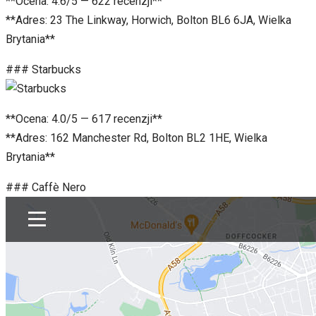
**Ocena: 4.6/5 — 622 recenzji**
**Adres: 23 The Linkway, Horwich, Bolton BL6 6JA, Wielka
Brytania**
### Starbucks
**Ocena: 4.0/5 — 617 recenzji**
**Adres: 162 Manchester Rd, Bolton BL2 1HE, Wielka
Brytania**
### Caffè Nero