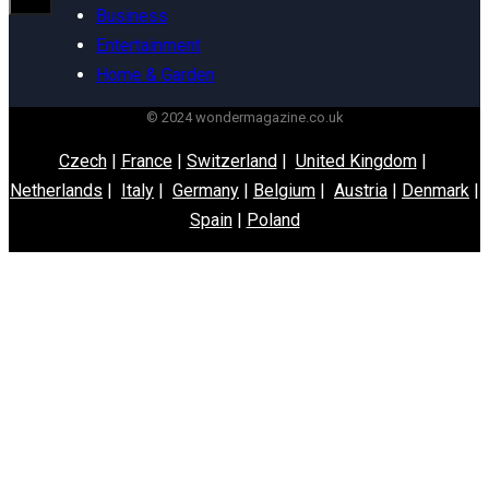
Business
Entertainment
Home & Garden
© 2024 wondermagazine.co.uk
Czech
|
France
|
Switzerland
|
United Kingdom
|
Netherlands
|
Italy
|
Germany
|
Belgium
|
Austria
|
Denmark
|
Spain
|
Poland