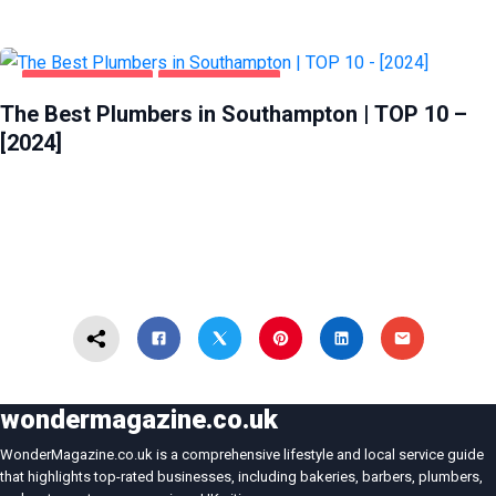
HOME & GARDEN
SOUTHAMPTON
The Best Plumbers in Southampton | TOP 10 –
[2024]
wondermagazine.co.uk
WonderMagazine.co.uk is a comprehensive lifestyle and local service guide
that highlights top-rated businesses, including bakeries, barbers, plumbers,