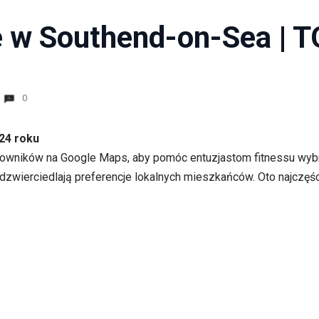
e w Southend-on-Sea | T
0
24 roku
owników na Google Maps, aby pomóc entuzjastom fitnessu wybrać
odzwierciedlają preferencje lokalnych mieszkańców. Oto najczęś