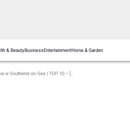
lth & Beauty
Business
Entertainment
Home & Garden
Najlepsze siłownie w Southend-on-Sea | TOP 10 – [2024]