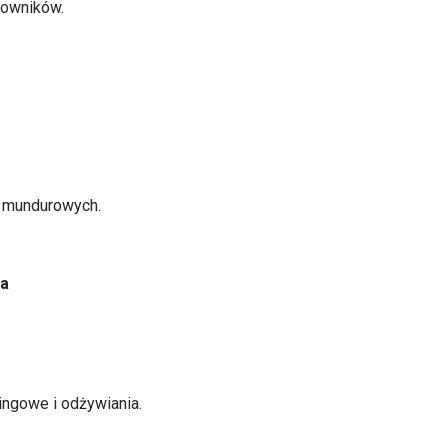
kowników.
żb mundurowych.
ia
ningowe i odżywiania.